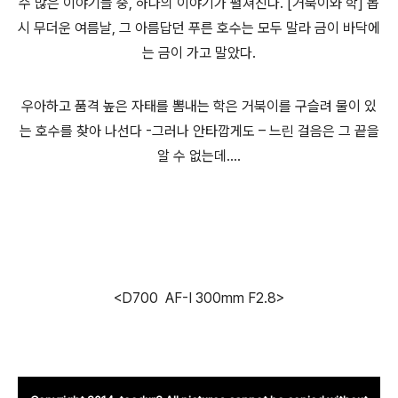
수 많은 이야기들 중, 하나의 이야기가 펼쳐진다. [거북이와 학] 몹
시 무더운 여름날, 그 아름답던 푸른 호수는 모두 말라 금이 바닥에
는 금이 가고 말았다.
우아하고 품격 높은 자태를 뽐내는 학은 거북이를 구슬려 물이 있
는 호수를 찾아 나선다 -그러나 안타깝게도 – 느린 걸음은 그 끝을
알 수 없는데….
<D700 AF-I 300mm F2.8>