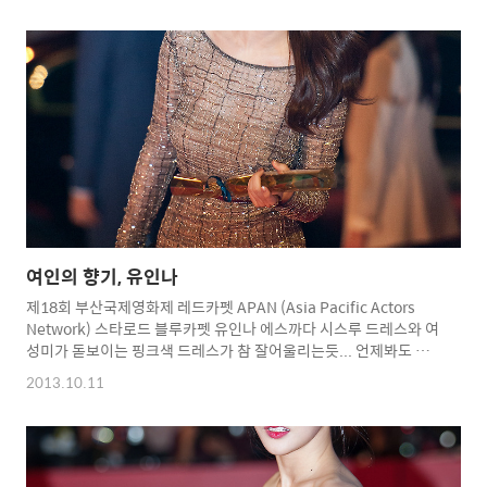
여인의 향기, 유인나
제18회 부산국제영화제 레드카펫 APAN (Asia Pacific Actors
Network) 스타로드 블루카펫 유인나 에스까다 시스루 드레스와 여
성미가 돋보이는 핑크색 드레스가 참 잘어울리는듯... 언제봐도 귀
엽고 매력적인데...여기에 여성미까지...^^ Copyright 2012.
2013.10.11
toodur2 All pictures cannot be copied without
permission. Copyright 2012. toodur2 All pictures cannot
be copied without permission.