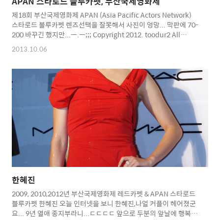
APAN 스타로드 블루카펫, 부산국제영화제
제18회 부산국제영화제 APAN (Asia Pacific Actors Network)
스타로드 블루카펫 렌즈선택을 잘못해서 사진이 엉망... 막판에 70-
200 바꾸긴 했지만...ㅡ.ㅡ;;; Copyright 2012. toodur2 All
pictures cannot be copied without permission. Copyright
2013.10.06
2012. toodur2 All pictures cannot be copied without
permission.
한혜진
2009, 2010,2012년 부산국제영화제 레드카펫 & APAN 스타로드
블루카펫 한혜진 오늘 인터넷을 보니 한혜진,나얼 커플이 헤어졌군
요... 9년 열애 종지부라니...ㄷㄷㄷㄷ 앞으로 두분의 앞날에 행복만