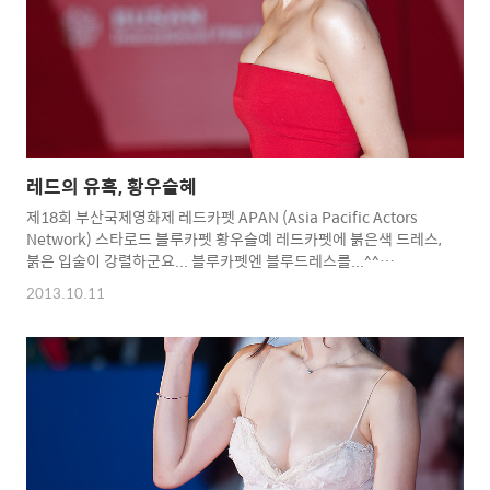
레드의 유혹, 황우슬혜
제18회 부산국제영화제 레드카펫 APAN (Asia Pacific Actors
Network) 스타로드 블루카펫 황우슬예 레드카펫에 붉은색 드레스,
붉은 입술이 강렬하군요... 블루카펫엔 블루드레스를...^^
Copyright 2012. toodur2 All pictures cannot be copied
2013.10.11
without permission. Copyright 2012. toodur2 All pictures
cannot be copied without permission.