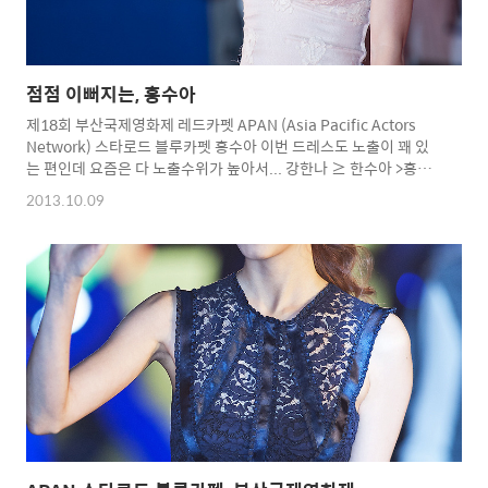
점점 이뻐지는, 홍수아
제18회 부산국제영화제 레드카펫 APAN (Asia Pacific Actors
Network) 스타로드 블루카펫 홍수아 이번 드레스도 노출이 꽤 있
는 편인데 요즘은 다 노출수위가 높아서... 강한나 ≥ 한수아 >홍수
아 이정도 순서가 아닐지...^^;;;; Copyright 2012. toodur2 All
2013.10.09
pictures cannot be copied without permission. Copyright
2012. toodur2 All pictures cannot be copied without
permission.