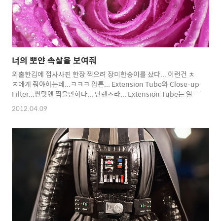
너의 뽀얀 속살을 보여줘
외출한김에 접사사진 한장 찍으려 장미한송이를 샀다... 이런건 ㅊ
ㅈ에게 줘야하는데...ㅋㅋㅋ 암튼... Extension Tube와 Close-up
Filter...싼맛엔 찍을만하다... 단렌즈라... Extension Tube는 일정
거리이외엔 다른 거리에서 찍을땐 (1~3단을 분리해서 찍어야 거리
2012.04.09
조절이 그나마 가능) Close-up Filter도 일정거리에서만 가능... 줌
렌즈는 그나마 줌범위에서 거리조절 가능...