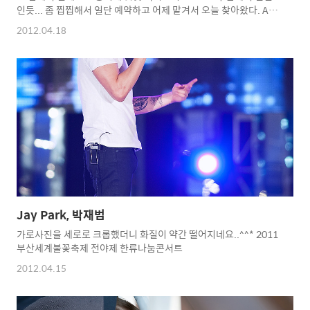
인듯... 좀 찝찝해서 일단 예약하고 어제 맡겨서 오늘 찾아왔다. AS
센타 기사분 말씀이 70mm는 정상, 200mm는 후핀이란다...ㄷㄷ
2012.04.18
ㄷ 그래서 물어보니 대부분 핀테스트 용지로 집에서 하면 전핀으로
찍힌단다...ㄷㄷㄷㄷ 암튼 핀이 잘 맞으니 기분은 좋다...AS센타에
서 나와서 길가에 핀 꽃을 몇장 찍어보고.... 담주 패션쇼 실전에선
어떻게 찍힐지...
Jay Park, 박재범
가로사진을 세로로 크롭했더니 화질이 약간 떨어지네요..^^* 2011
부산세계불꽃축제 전야제 한류나눔콘서트
2012.04.15