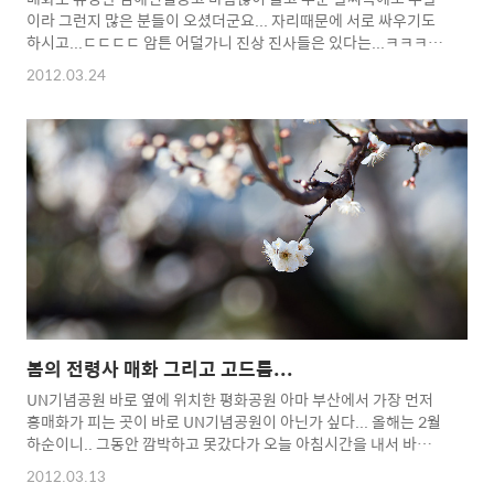
이라 그런지 많은 분들이 오셨더군요... 자리때문에 서로 싸우기도
하시고...ㄷㄷㄷㄷ 암튼 어덜가니 진상 진사들은 있다는...ㅋㅋㅋ 역
시 김해건설공고의 매화는 아름답다 다만 아직 추운날씨때문에 매
2012.03.24
화가 덜 피어서 아쉬웠다는... 오랜만에 초보님도 잠깐만나고
save_as님과 레나언니와 함께...
봄의 전령사 매화 그리고 고드름...
UN기념공원 바로 옆에 위치한 평화공원 아마 부산에서 가장 먼저
홍매화가 피는 곳이 바로 UN기념공원이 아닌가 싶다... 올해는 2월
하순이니.. 그동안 깜박하고 못갔다가 오늘 아침시간을 내서 바로
옆 평화공원으로 다녀왔다... 갑자기 날씨가 추워져서인지 물레방
2012.03.13
아엔 고드름까지 주렁주렁...ㄷㄷㄷ 이번주말부턴 김해건설공고도