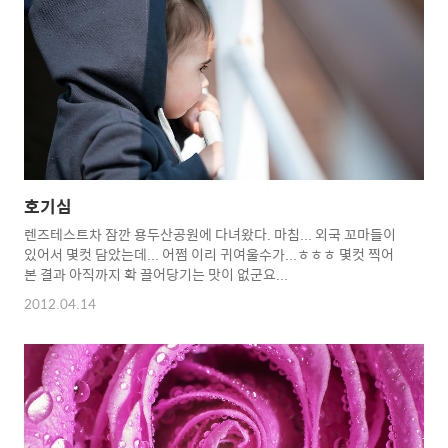
호기심
렌즈테스트차 잠깐 용두산공원에 다녀왔다. 마침... 외국 꼬마들이
있어서 몇컷 담았는데... 어쩜 이리 귀여울수가...ㅎㅎㅎ 몇컷 찍어
본 결과 아직까지 확 끌어당기는 맛이 없군요...
2012.04.14