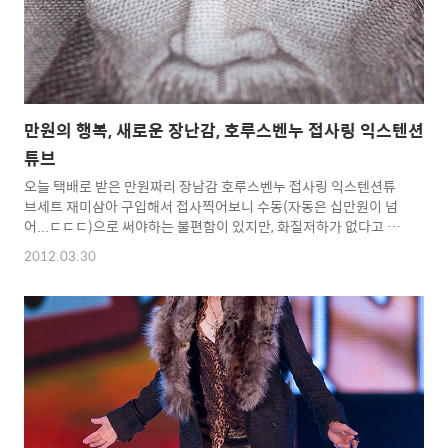
만원의 행복, 새로운 장난감, 호루스벤누 접사링 익스텐션
튜브
오늘 택배로 받은 만원짜리 장남감 호루스벤누 접사링 익스텐션튜
브세트 재미삼아 구입해서 접사찍어보니 수동(자동은 십만원이 넘
어...ㄷㄷㄷ)으로 써야하는 불편함이 있지만, 화질저하가 없다고 하
니...심심할때 한번씩 사용하면 좋을듯... >>> 바늘
2012.03.30