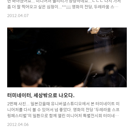
번 봐야겠어요... 미니어처 퀄리티가 상당하네요...ㄷㄷㄷ 다시 가서
좀 더 잘 찍어오고 싶은 심정이...^^;;;; 영화의 전당, 두레라움 스프
링페스티벌 미니어처 특별전시회 반지의 제왕편
2012.04.07
터미네이터, 세상밖으로 나오다.
2번째 사진... 일본갔을때 유니버셜스튜디오에서 본 터미네이트 미
니어처를 다시 볼 수 있어서 넘 좋았다. 영화의 전당 '두레라움 스프
링페스티벌'의 일환으로 함께 열린 미니어처 특별전시회 터미네이
트 뿐만아니라 다양한 캐릭터미니어처가 전시되어 있으니 한번 다
2012.04.06
녀오세요...^^* I'll be back 사진이 많아서 다른 사진은 내
일...^^;;;;