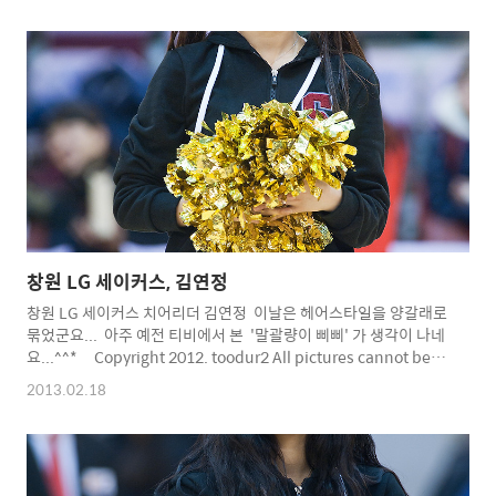
인천 전자랜드 이현민이 양우섭의 볼을 가로챈 뒤 김상규가 레이업
슛을 성공하며 승리의 마침표를.... 일괄변환했더니 사진 색감이
제각기 엉망이군요...ㅋㅋㅋㅋ Copyright 2012. toodur2 All
pictures cannot be copied without
permission. ..
창원 LG 세이커스, 김연정
창원 LG 세이커스 치어리더 김연정 이날은 헤어스타일을 양갈래로
묶었군요... 아주 예전 티비에서 본 '말괄량이 삐삐' 가 생각이 나네
요...^^* Copyright 2012. toodur2 All pictures cannot be
copied without permission. Copyright 2012.
2013.02.18
toodur2 All pictures cannot be copied without
permission.