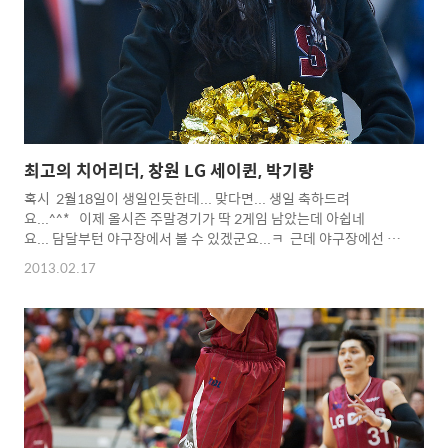
최고의 치어리더, 창원 LG 세이퀸, 박기량
혹시 2월18일이 생일인듯한데... 맞다면... 생일 축하드려
요...^^* 이제 올시즌 주말경기가 딱 2게임 남았는데 아쉽네
요... 담달부턴 야구장에서 볼 수 있겠군요...ㅋ 근데 야구장에선 아
마 야구 찍는다고 얼굴이나 볼 수 있을지...ㄷㄷㄷㄷ 농구시즌 수고
2013.02.17
많으셨고... 사직에서도 멋진 응원 부탁드려요~~~^^* Copyright
2012. toodur2 All pictures cannot be copied without
permission. Copyright 2012.
toodur2 All pictures cannot be copied without
permission.