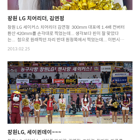
창원 LG 치어리더, 김연정
창원 LG 세이커스 치어리더 김연정 300mm 대포에 1.4배 컨버터
환산 420mm를 손각대로 찍었는데... 생각보다 핀이 잘 맞았다
는... 첨으로 원래찍던 자리 반대 원정쪽에서 찍었는데... 이번시즌
주말 마지막 경기도 이쪽에서 찍어야... Copyright 2012.
2013.02.25
toodur2 All pictures cannot be copied without
permission. Copyright 2012. toodur2
All pictures cannot be copied without permission.
창원LG, 세이퀸데이~~~