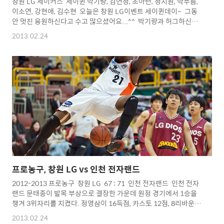
창원 LG 세이커스 세이퀸 박기량, 김연정, 조아련, 정지원, 박푸름,
이소연, 강현애, 김수현 오늘은 창원 LG이벤트 세이퀸데이~ 그동
안 멋진 응원하신다고 수고 많으셨어요...^^ 박기량과 허그하신
분...부러워요...ㅋ 단독사진에 한분(정지원)이 빠지셨네요...죄송해
2013.02.24
요... Copyright 2012. toodur2 All pictures cannot be
copied without permission. Copyright 2012.
toodur2 All pictures cannot be copied without
permission.
프로농구, 창원 LG vs 인천 전자랜드
2012-2013 프로농구 창원 LG 67 : 71 인천 전자랜드 인천 전자
랜드 문태종이 발목 부상으로 결장한 가운데 원정 경기에서 1승을
챙겨 3위자리를 지켰다. 정영삼이 16득점, 카스토 12점, 8리바운드
로 팀 승리에 견인... 반면 창원 LG는 기승호와 백인선의 연속 득점
2013.02.24
으로 종료 50초 전 67-69로 따라 붙었으나, LG의 마지막 공격에서