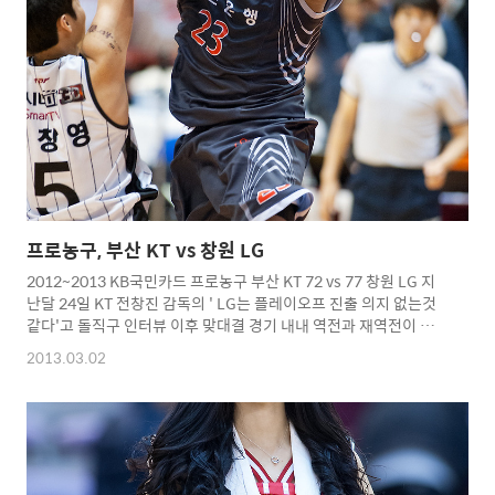
~~~^^ Copyright 2012. toodur2 All pictures cannot be
copied without
permission. Copyright 2012.
toodur2 All pictures cann..
프로농구, 부산 KT vs 창원 LG
2012~2013 KB국민카드 프로농구 부산 KT 72 vs 77 창원 LG 지
난달 24일 KT 전창진 감독의 ' LG는 플레이오프 진출 의지 없는것
같다'고 돌직구 인터뷰 이후 맞대결 경기 내내 역전과 재역전이 반
복... KT는 4쿼터 중반 제스퍼 존슨의 3점슛으로 60-59로 역전으
2013.03.02
나, 존슨이 드리블 하다가 정창영의 스틸에 이은 클라크에게 3득
점... 이후 65-59로 앞섰던 LG는 연속 6실점하며 재역전... 창원 LG
는 3점슛 10개를 집중시키며 77-72로 승리 오늘도 너무 재미없는
경기 꼭 지는 경기를 하는 분위기 니가 가라~ 6강 플에이 오프...ㅋ
ㅋㅋㅋㅋㅋㅋㅋㅋㅋㅋ Copyright 2012. toodur2 All pictures
cannot be copied without permissi..