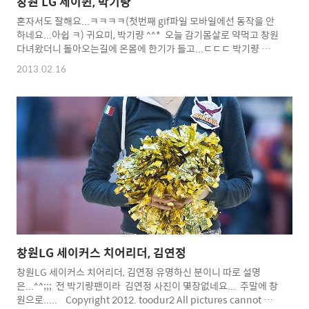
창원 LG 세이퀸, 박기량
혼자서도 잘해요...ㅋㅋㅋㅋ(첫번째 gif파일 모바일에선 동작을 안
하네요...아쉽 ㅋ) 귀요미, 박기량 ^^* 오늘 감기몸살로 약먹고 창원
다녀왔더니 돌아오는길에 온몸에 한기가 들고...ㄷㄷㄷ 박기량 비
타민이 효과가 있어야 할텐데...^^;;;;; Copyright 2012.
2013.02.16
toodur2 All pictures cannot be copied without
permission. Copyright 2012. toodur2 All pictures
cannot be copied without permission.
창원LG 세이커스 치어리더, 김연정
창원LG 세이커스 치어리더, 김연정 유명하신 분이니 따로 설명
은...^^;;; 전 박기량팬이라 김연정 사진이 몇장없네요... 주말에 창
원으로..... Copyright 2012. toodur2 All pictures cannot be