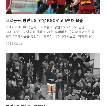
프로농구, 창원 LG, 안양 KGC 꺾고 5연패 탈출
2012-2013 KB국민카드 프로농구 창원 LG 76 : 66 안양
KGC 창원 LG 아이라 클라크(21점 16리바운드)의 더블더블을 앞
세워 5연패사슬을 끊었다... 양우섭(11점 4어시스트), 정창영(10점
5리바운드)도 팀승리에 기여.... 반면 안양 KGC는 김태술이 (20점
2013.02.16
4리바운드), 파틸로(13득점 7리바운드), 최현민(12점 3리바운드)
로 분전..... Copyright 2012. toodur2 All pictures cannot
be copied without
permission. Copyright 2012.
toodur2 All pictures cannot be co..