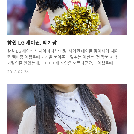
창원 LG 세이퀸, 박기량
창원 LG 세이커스 치어리더 박기량 세이퀸 데이를 맞이하여 세이
퀸 멤버중 어렸을때 사진을 보여주고 맞추는 이벤트 전 딱보고 박
기량인줄 알았는데...ㅋㅋㅋ 제 지인은 모르더군요... 어렸을때부터
귀요미...^^ 이번 시즌 마지막 주말경기가 3월달에 딱 한게임 남았
2013.02.26
군요... 그동안 수고많으셨어요... 박기량 화이팅 !!!
^^* Copyright 2012. toodur2 All pictures cannot be
copied without
permission. Copyright 2012.
toodur2 All pictures cannot be copied without
permission.