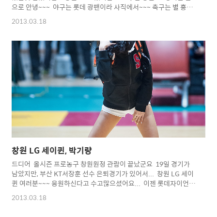
으로 안녕~~~ 야구는 롯데 광팬이라 사직에서~~~ 축구는 별 흥미
가 없고... 아마도 내년 창원 LG 농구단 치어리더로 있으면 그때에
2013.03.18
볼 수 있겠군요.... 이번 시즌 농구장에서 응원하시느라 수고 많으
셨어요... 농구, 야구, 축구...전부 창원 연고지네요...ㄷㄷㄷㄷ 창원
에서 멋진 응원해주세요... 참...롯데랑 할때는 살짝만...ㅋㅋㅋ
ㅋ Copyright 2012. toodur2 All pictures cannot be copied
without permission. Copyright 2012. toodur2 All
pic..
창원 LG 세이퀸, 박기량
드디어 올시즌 프로농구 창원원정 관람이 끝났군요 19일 경기가
남았지만, 부산 KT서장훈 선수 은퇴경기가 있어서... 창원 LG 세이
퀸 여러분~~~ 응원하신다고 수고많으셨어요... 이젠 롯데자이언
츠 롯데여신으로 볼 수 있겠군요... 몇번 갈지 모르겠지만... 야구장
2013.03.18
에선 야구경기 찍느라 얼굴을 볼 수 있을지 모르겠다는...ㅋ ㅡ.
ㅡ;;;; 2013 롯데 자이언츠를 위해 잘 부탁드려요