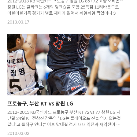
2012-2013 KB 국민카드 프로농구 창원 LG 85 : 72 고양 오리온스
창원 LG는 클라크는 6개의 덩크슛을 포함 25득점 11리바운드로
더블더블기록 경기가 별로 재미가 없어서 쉬엄쉬엄 찍었더니 3개를
놓쳤군요...ㅋ 여태껏 농구장와서찍은 사진중 최소 셔터수를 기록
2013.03.17
한듯...ㄷㄷㄷㄷ 요즘 농구가 영 재미가 없군요... 창원 원정도 오늘
마지막으로 끝... 19일 경기는 부산 KT 서장훈 선수 은퇴경기때문
에 패쓰... Copyright 2012. toodur2 All pictures cannot be
copied without permission. Copyright 2012. toodur2 All
pictures cannot be copied without permission.
프로농구, 부산 KT vs 창원 LG
2012~2013 KB국민카드 프로농구 부산 KT 72 vs 77 창원 LG 지
난달 24일 KT 전창진 감독의 ' LG는 플레이오프 진출 의지 없는것
같다'고 돌직구 인터뷰 이후 맞대결 경기 내내 역전과 재역전이 반
복... KT는 4쿼터 중반 제스퍼 존슨의 3점슛으로 60-59로 역전으
2013.03.02
나, 존슨이 드리블 하다가 정창영의 스틸에 이은 클라크에게 3득