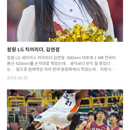
permission.
창원 LG 치어리더, 김연정
창원 LG 세이커스 치어리더 김연정 300mm 대포에 1.4배 컨버터
환산 420mm를 손각대로 찍었는데... 생각보다 핀이 잘 맞았다
는... 첨으로 원래찍던 자리 반대 원정쪽에서 찍었는데... 이번시즌
주말 마지막 경기도 이쪽에서 찍어야... Copyright 2012.
2013.02.25
toodur2 All pictures cannot be copied without
permission. Copyright 2012. toodur2
All pictures cannot be copied without permission.