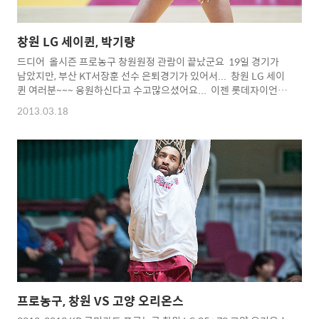
창원 LG 세이퀸, 박기량
드디어 올시즌 프로농구 창원원정 관람이 끝났군요 19일 경기가
남았지만, 부산 KT서장훈 선수 은퇴경기가 있어서... 창원 LG 세이
퀸 여러분~~~ 응원하신다고 수고많으셨어요... 이젠 롯데자이언
츠 롯데여신으로 볼 수 있겠군요... 몇번 갈지 모르겠지만... 야구장
2013.03.18
에선 야구경기 찍느라 얼굴을 볼 수 있을지 모르겠다는...ㅋ ㅡ.
ㅡ;;;; 2013 롯데 자이언츠를 위해 잘 부탁드려요
~~~^^ Copyright 2012. toodur2 All pictures cannot be
copied without
permission. Copyright 2012.
toodur2 All pictures cann..
프로농구, 창원 VS 고양 오리온스