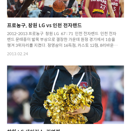
프로농구, 창원 LG vs 인천 전자랜드
2012-2013 프로농구 창원 LG 67 : 71 인천 전자랜드 인천 전자
랜드 문태종이 발목 부상으로 결장한 가운데 원정 경기에서 1승을
챙겨 3위자리를 지켰다. 정영삼이 16득점, 카스토 12점, 8리바운드
로 팀 승리에 견인... 반면 창원 LG는 기승호와 백인선의 연속 득점
2013.02.24
으로 종료 50초 전 67-69로 따라 붙었으나, LG의 마지막 공격에서
인천 전자랜드 이현민이 양우섭의 볼을 가로챈 뒤 김상규가 레이업
슛을 성공하며 승리의 마침표를.... 일괄변환했더니 사진 색감이
제각기 엉망이군요...ㅋㅋㅋㅋ Copyright 2012. toodur2 All
pictures cannot be copied without
permission. ..