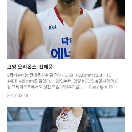
의 축하무대도.... 그동안 수고하셨습니다... 끝이 아닌 또다른 시작
을 위하여... 당신이 있어 행복했습니다... 당신은 영원한 대한민국
의 국보센터입니다... 서장훈~~~화이팅!!!!! 다른 사진은 정리해서
올릴께요...^^* Copyright 2012. toodur2 All p..
고양 오리온스, 전태풍
3쿼터부터는 전태풍선수 담으려고... AF-I 300mm F2.8 + TC-
14E ll 420mm로 담았다... 22일부터 안양 KGC 인삼공사와의 6
강 프레이오프에서도 멋진 모습 보여주기를.... Copyright 2012.
toodur2 All pictures cannot be copied without
2013.03.18
permission. Copyright 2012. toodur2 All pictures
cannot be copied without permission.