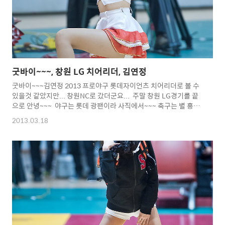
굿바이~~~, 창원 LG 치어리더, 김연정
굿바이~~~김연정 2013 프로야구 롯데자이언츠 치어리더로 볼 수
있을것 같았지만... 창원NC로 갔더군요... 주말 창원 LG경기를 끝
으로 안녕~~~ 야구는 롯데 광팬이라 사직에서~~~ 축구는 별 흥미
가 없고... 아마도 내년 창원 LG 농구단 치어리더로 있으면 그때에
2013.03.18
볼 수 있겠군요.... 이번 시즌 농구장에서 응원하시느라 수고 많으
셨어요... 농구, 야구, 축구...전부 창원 연고지네요...ㄷㄷㄷㄷ 창원
에서 멋진 응원해주세요... 참...롯데랑 할때는 살짝만...ㅋㅋㅋ
ㅋ Copyright 2012. toodur2 All pictures cannot be copied
without permission. Copyright 2012. toodur2 All
pic..