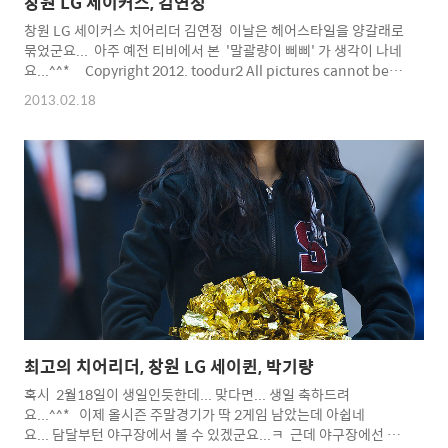
창원 LG 세이커스, 김연정
창원 LG 세이커스 치어리더 김연정 이날은 헤어스타일을 양갈래로
묶었군요... 아주 예전 티비에서 본 '말괄량이 삐삐' 가 생각이 나네
요...^^* Copyright 2012. toodur2 All pictures cannot be
copied without permission. Copyright 2012.
2013.02.18
toodur2 All pictures cannot be copied without
permission.
최고의 치어리더, 창원 LG 세이퀸, 박기량
혹시 2월18일이 생일인듯한데... 맞다면... 생일 축하드려
요...^^* 이제 올시즌 주말경기가 딱 2게임 남았는데 아쉽네
요... 담달부턴 야구장에서 볼 수 있겠군요...ㅋ 근데 야구장에선 아