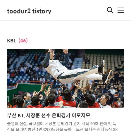
toodur2 tistory
메
뉴
KBL
(46)
부산 KT, 서장훈 선수 은퇴경기 이모저모
불멸의 전설, 국보센터 서장훈 은퇴경기 경기 시작 40초 만에 첫 득
점을 올리며 통산 1만3200득점을 돌파... 또한 올시즌 최다득점 33