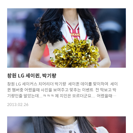
점... 이후 65-59로 앞섰던 LG는 연속 6실점하며 재역전... 창원 LG
는 3점슛 10개를 집중시키며 77-72로 승리 오늘도 너무 재미없는
경기 꼭 지는 경기를 하는 분위기 니가 가라~ 6강 플에이 오프...ㅋ
ㅋㅋㅋㅋㅋㅋㅋㅋㅋㅋ Copyright 2012. toodur2 All pictures
cannot be copied without permissi..
창원 LG 세이퀸, 박기량
창원 LG 세이커스 치어리더 박기량 세이퀸 데이를 맞이하여 세이
퀸 멤버중 어렸을때 사진을 보여주고 맞추는 이벤트 전 딱보고 박
기량인줄 알았는데...ㅋㅋㅋ 제 지인은 모르더군요... 어렸을때부터
귀요미...^^ 이번 시즌 마지막 주말경기가 3월달에 딱 한게임 남았
2013.02.26
군요... 그동안 수고많으셨어요... 박기량 화이팅 !!!
^^* Copyright 2012. toodur2 All pictures cannot be
copied without
permission. Copyright 2012.
toodur2 All pictures cannot be copied without