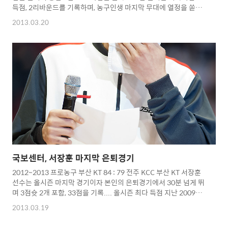
득점, 2리바운드를 기록하며, 농구인생 마지막 무대에 열정을 쏟아
부었다. 이날 '월드스타' 싸이(시투 포함), 스피드스케이팅 이규혁
2013.03.20
선수가 경기관람과 은퇴식까지 자리를 지켰으며, 가수 솔비가 은퇴
무대에 서장훈의 신청곡 '히어로'를 불렀다. 은퇴식에서 끝내 울음
을 참지못한 국보센터 서장훈 보는 팬들의 눈시울도 붉게 만들었다.
이제 끝이 아닌 또다른 도전으로 제2의 멋진 무대를 보여줬으면...
그동안 정말 수고하셨습니다... 감사합니다...^^* Copyright
2012. toodur2 All pictures cannot be copied without
permissi..
국보센터, 서장훈 마지막 은퇴경기
2012~2013 프로농구 부산 KT 84 : 79 전주 KCC 부산 KT 서장훈
선수는 올시즌 마지막 경기이자 본인의 은퇴경기에서 30분 넘게 뛰
며 3점슛 2개 포함, 33점을 기록.... 올시즌 최다 득점 지난 2009년
12월 13일 대구 오리온스전 이후 1192일만에 30득점 이상을 올리
2013.03.19
며 유종의 미를 거뒀다... 마지막 득점장면을 놓치지않을까 걱정했
는데... 자유투라 다행이었다... '월드스타' 싸이의 시투와 가수 솔비