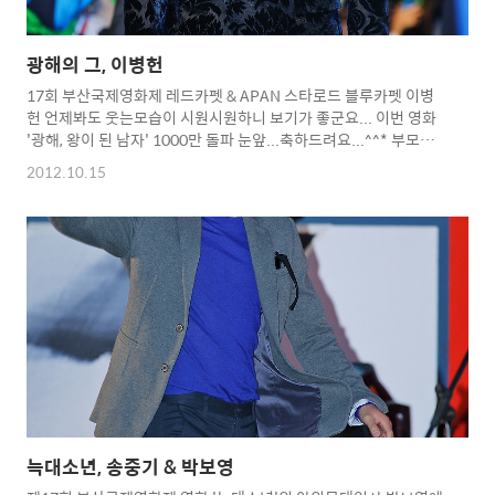
광해의 그, 이병헌
17회 부산국제영화제 레드카펫 & APAN 스타로드 블루카펫 이병
헌 언제봐도 웃는모습이 시원시원하니 보기가 좋군요... 이번 영화
'광해, 왕이 된 남자' 1000만 돌파 눈앞...축하드려요...^^* 부모님
은 보여드리고 아직까진 보질못했군요...조만간 봐야하는데...ㅋ 일
2012.10.15
본쪽에 이페이지가 링크가 걸려있는 듯 하군요.... 그래서 전에 올린
다른사진 링크 걸어드려요...^^* --------------------------------
---- http://toodur2.tistory.com/345
http://toodur2.tistory.com/152 -----------------------------
------- Copyright 2012. toodur2 All pictures cannot be
cop..
늑대소년, 송중기 & 박보영