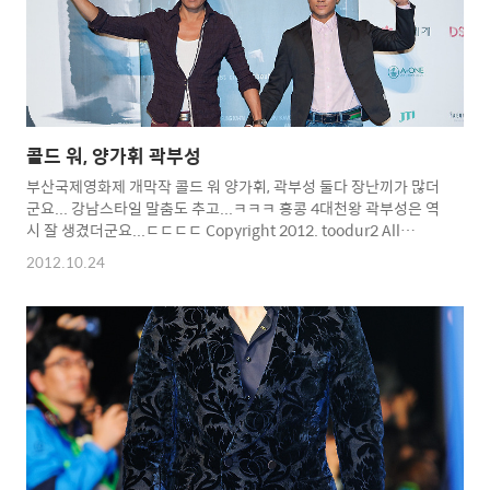
콜드 워, 양가휘 곽부성
부산국제영화제 개막작 콜드 워 양가휘, 곽부성 둘다 장난끼가 많더
군요... 강남스타일 말춤도 추고...ㅋㅋㅋ 홍콩 4대천왕 곽부성은 역
시 잘 생겼더군요...ㄷㄷㄷㄷ Copyright 2012. toodur2 All
pictures cannot be copied without permission. Copyright
2012.10.24
2012. toodur2 All pictures cannot be copied without
permission.