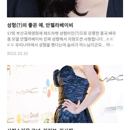
성형(?)의 좋은 예, 안젤라베이비
17회 부산국제영화제 레드카펫 성형미인(?)으로 유명한 중국 배우
겸 모델 안젤라베이비 진짜 성형해서 저정도면 사랑합니다...ㄷㄷ
ㄷㄷ 우리나라에서 성형을 했다는데 솜씨가 의느님이군요... 어머
니는 나를 낳으시고, 의느님은 나를 만드시니...^^;;;; Copyright
2012.10.10
2012. toodur2 All pictures cannot be copied without
permission. >>>>이 사진은 인터넷에서 퍼온사진입니다. 문제시
삭제합니다.