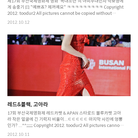
제17회 부산국제영화제 영화 '늑대소년'의 야외무대인사 박보영에
게 송중기 曰 "예쁘죠? 제꺼예요" ㅋㅋㅋㅋㅋㅋㅋㅋㅋ Copyright
2012. toodur2 All pictures cannot be copied without
permission. Copyright 2012. toodur2 All pictures cannot
2012.10.12
be copied without permission.
레드&블랙, 고아라
17회 부산국제영화제 레드카펫 & APAN 스타로드 블루카펫 고아
라 작은 얼굴에 긴 기럭지 비율이...ㄷㄷㄷㄷㄷ 마지막 사진에 엉뽕
인가? ...^^;;;;; Copyright 2012. toodur2 All pictures cannot
be copied without permission. Copyright 2012. toodur2
2012.10.11
All pictures cannot be copied without permission.