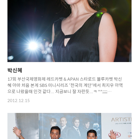
박신혜
17회 부산국제영화제 레드카펫 & APAN 스타로드 블루카펫 박신
혜 아마 처음 본게 SBS 미니시리즈 '천국의 계단'에서 최지우 아역
으로 나왔을때 인것 같다... 지금보니 잘 자란듯...ㅋ ^^;;;;
Copyright 2012. toodur2 All pictures cannot be copied
2012.12.15
without permission. Copyright 2012. toodur2 All pictures
cannot be copied without permission.