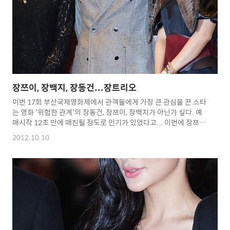
장쯔이, 장백지, 장동건...장트리오
이번 17회 부산국제영화제에서 관객들에게 가장 큰 관심을 끈 스타
는 영화 '위험한 관계'의 장동건, 장쯔이, 장백지가 아닌가 싶다. 예
매시작 12초 만에 매진될 정도로 인기가 있었다고... 이번에 장쯔이,
장백지를 실제로 보니... 서로 다른 분위기의 매력이 있더군요... 전
2012.10.10
포스가 있는 장쯔이가 더 매력적이었고... 참..그리고 이번 개그콘서
트에 장백지가 나온다네요...ㄷㄷㄷㄷ '정여사'코니에서 브라우니
와 호흡(?) ㅋ 마지막 장쯔이, 장백지 세로 사진은 300mm 화각상
상,하 2장 찍어서 합성한 사진입니다...^^* Copyright 2012.
toodur2 All pictures cannot be copied without
permission. Copyright 2012. toodur2 All p..