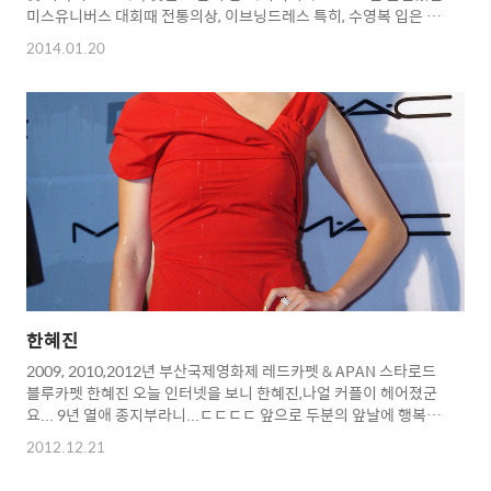
미스유니버스 대회때 전통의상, 이브닝드레스 특히, 수영복 입은 모
습과 복근은 최고였던 걸로 기억이 나네요... 아마, 대회에서 4위를
2014.01.20
했죠? Copyright 2014. toodur2 All pictures cannot be
copied without permission. Copyright 2014. toodur2 All
pictures cannot be copied without permission.
한혜진
2009, 2010,2012년 부산국제영화제 레드카펫 & APAN 스타로드
블루카펫 한혜진 오늘 인터넷을 보니 한혜진,나얼 커플이 헤어졌군
요... 9년 열애 종지부라니...ㄷㄷㄷㄷ 앞으로 두분의 앞날에 행복만
이.... Copyright 2012. toodur2 All pictures cannot be
2012.12.21
copied without permission. Copyright 2012. toodur2 All
pictures cannot be copied without permission.