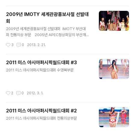
화관광교류협회(IMCEA)가 보유한 세계 130여 개국의 국
제 체인망을 활용해 한국의 관광자원뿐만 아니라, 국내에
2009년 IMOTY 세계관광홍보사절 선발대
서 개최되는 각종 국제대회를 세계에 널리 알리는 홍보사
회
절을 선발하는 세계적인 행사이다. Copyright 2012.
글 내용
toodur2 All pictures cannot be copied without p
2009년 세계관광홍보사절 선발대회 IMOTY 부산대
ermission. Copyright 2012. to
회 전통의상 부문 2005년 APEC정상회담의 부산개최
odur2 All pictures cann..
축하행사의 일환으로 시작된 대회(사)국제해양도시문화관
작성시간
3
0
2013. 2. 21.
광교류협회(IMCEA)가 보유한 세계 130여 개국의 국제
체인망을 활용해 한국의 관광자원뿐만 아니라, 국내에서
개최되는 각종 국제대회를 세계에 널리 알리는 홍보사절을
2011 미스 아시아퍼시픽월드대회 #3
선발하는 세계적인 행사이다. 예전에 우연히 다대포에 사
글 내용
2011 미스 아시아퍼시픽월드대회 수영복부문
진 찍으러 갔다가 운좋게 찍게되었군요... 대회는 언제까지
열렸는지는 모르겠군요...^^* Copyright 2012. tood
ur2 All pictures cannot be copied without permi
ssion. ..
작성시간
2
0
2012. 3. 1.
2011 미스 아시아퍼시픽월드대회 #2
글 내용
2011 미스 아시아퍼시픽월드대회 전통의상부문