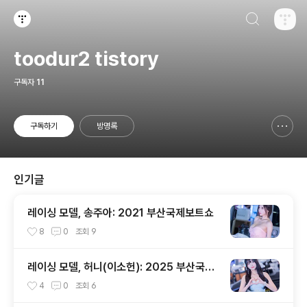
검색하기
티스토리
toodur2 tistory
구독자
11
구독하기
방명록
신고하기 레이어
열기
인기글
레이싱 모델, 송주아: 2021 부산국제보트쇼
8
0
조회
9
레이싱 모델, 허니(이소헌): 2025 부산국제
보트쇼
4
0
조회
6