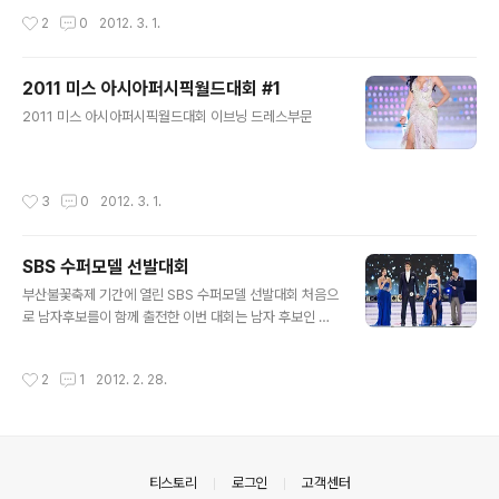
작성시간
2
0
2012. 3. 1.
2011 미스 아시아퍼시픽월드대회 #1
글 내용
2011 미스 아시아퍼시픽월드대회 이브닝 드레스부문
작성시간
3
0
2012. 3. 1.
SBS 수퍼모델 선발대회
글 내용
부산불꽃축제 기간에 열린 SBS 수퍼모델 선발대회 처음으
로 남자후보를이 함께 출전한 이번 대회는 남자 후보인 김
재범이 1등의 영예를...
작성시간
2
1
2012. 2. 28.
의안내
티스토리
로그인
고객센터