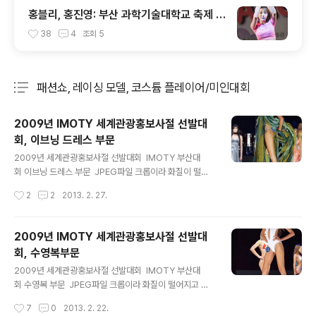
홍블리, 홍진영: 부산 과학기술대학교 축제 #
1
38
4
조회
5
패션쇼, 레이싱 모델, 코스튬 플레이어/미인대회
분류 전체보기
주요 글 목록
2009년 IMOTY 세계관광홍보사절 선발대
회, 이브닝 드레스 부문
글 내용
2009년 세계관광홍보사절 선발대회 IMOTY 부산대
회 이브닝 드레스 부문 JPEG파일 크롭이라 화질이 떨어
지고 보정도 쉽지않군요...^^;;;; 2005년 APEC정상회담
작성시간
2
2
2013. 2. 27.
의 부산개최 축하행사의 일환으로 시작된 대회(사)국제해
양도시문화관광교류협회(IMCEA)가 보유한 세계 130여
개국의 국제 체인망을 활용해 한국의 관광자원뿐만 아니
2009년 IMOTY 세계관광홍보사절 선발대
라, 국내에서 개최되는 각종 국제대회를 세계에 널리 알리
회, 수영복부문
는 홍보사절을 선발하는 세계적인 행사이다. Copyrig
글 내용
ht 2012. toodur2 All pictures cannot be copied
2009년 세계관광홍보사절 선발대회 IMOTY 부산대
without permission. Copyright 2012. toodur2
회 수영복 부문 JPEG파일 크롭이라 화질이 떨어지고 보
All pictures cannot be copied without permiss..
정도 쉽지않군요...^^;;;; 2005년 APEC정상회담의 부산
작성시간
7
0
2013. 2. 22.
개최 축하행사의 일환으로 시작된 대회(사)국제해양도시문