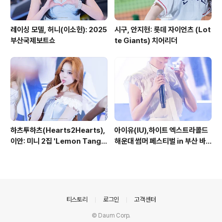
레이싱 모델, 허니(이소헌): 2025
시구, 안지현: 롯데 자이언츠 (Lot
부산국제보트쇼
te Giants) 치어리더
하츠투하츠(Hearts2Hearts),
아이유(IU),하이트 엑스트라콜드
이안: 미니 2집 'Lemon Tang'
해운대 썸머 페스티벌 in 부산 바
발매기념 부산 공개 사인회
다축제 #2
의안내
티스토리
로그인
고객센터
© Daum Corp.