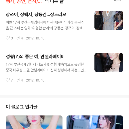
행사, 공연, 전시/행사
의 다른 글
장쯔이, 장백지, 장동건...장트리오
글 내용
이번 17회 부산국제영화제에서 관객들에게 가장 큰 관심
을 끈 스타는 영화 '위험한 관계'의 장동건, 장쯔이, 장백지
가 아닌가 싶다. 예매시작 12초 만에 매진될 정도로 인기가
3
4
2012. 10. 10.
있었다고... 이번에 장쯔이, 장백지를 실제로 보니... 서로 다
른 분위기의 매력이 있더군요... 전 포스가 있는 장쯔이가
더 매력적이었고... 참..그리고 이번 개그콘서트에 장백지가
성형(?)의 좋은 예, 안젤라베이비
나온다네요...ㄷㄷㄷㄷ '정여사'코니에서 브라우니와 호흡
글 내용
(?) ㅋ 마지막 장쯔이, 장백지 세로 사진은 300mm 화각
17회 부산국제영화제 레드카펫 성형미인(?)으로 유명한
상 상,하 2장 찍어서 합성한 사진입니다...^^* Copyright
중국 배우겸 모델 안젤라베이비 진짜 성형해서 저정도면
2012. toodur2 All pictures cannot be copied wit
사랑합니다...ㄷㄷㄷㄷ 우리나라에서 성형을 했다는데 솜
hout permission. Copyright 2012. toodur2 All p..
7
4
2012. 10. 10.
씨가 의느님이군요... 어머니는 나를 낳으시고, 의느님은 나
를 만드시니...^^;;;; Copyright 2012. toodur2 All pict
ures cannot be copied without permission. >>>
>이 사진은 인터넷에서 퍼온사진입니다. 문제시 삭제합니
다.
이 블로그 인기글