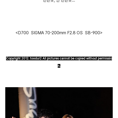
변한듯, 안 변한듯...
<D700 SIGMA 70-200mm F2.8 OS SB-900>
Copyright 2012. toodur2 All pictures cannot be copied without permissio
n.