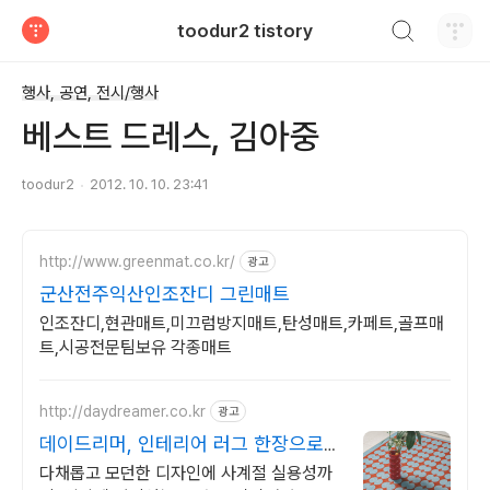
검색하기
toodur2 tistory
티스토리
행사, 공연, 전시/행사
베스트 드레스, 김아중
toodur2
2012. 10. 10. 23:41
http://www.greenmat.co.kr/
광고
군산전주익산인조잔디 그린매트
인조잔디,현관매트,미끄럼방지매트,탄성매트,카페트,골프매
트,시공전문팀보유 각종매트
http://daydreamer.co.kr
광고
데이드리머, 인테리어 러그 한장으로
완성하는 거실포인트
다채롭고 모던한 디자인에 사계절 실용성까