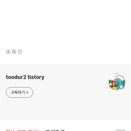
(새창열림)
로그 정보
toodur2 tistory
구독하기
더보기