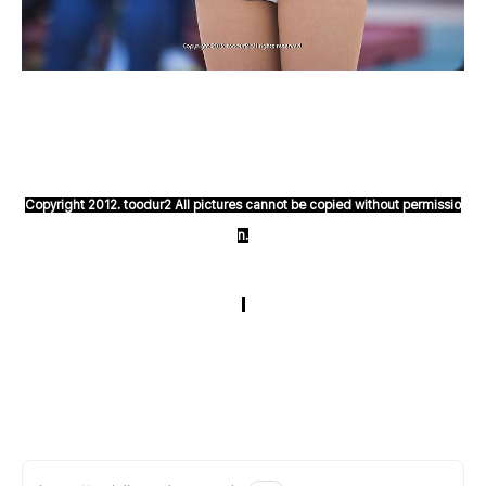
Copyright 2012. toodur2 All pictures cannot be copied without permissio
n.