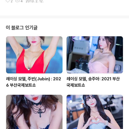
2
4
2013. 2. 12.
에 기증해 민간기증 국가기록물 제1호로 지정.... 2007년
도에 부산 용두산공원 전시실에 갔을때 받은 싸인이 있군
요... 그리고 보수동 헌책방골목의 어느 카페에서 앉아계시
던 모습을 옆에서 담은 사진도... 삼가 고인의 명복을 빕니
다... Copyright 2012. toodur2 All pictures cann
이 블로그 인기글
ot be copied without permission. Copyright
2012. toodur2 All pictures cannot be copied wit
hout permission.
레이싱 모델, 주빈(Jubin) : 202
레이싱 모델, 송주아: 2021 부산
6 부산국제보트쇼
국제보트쇼