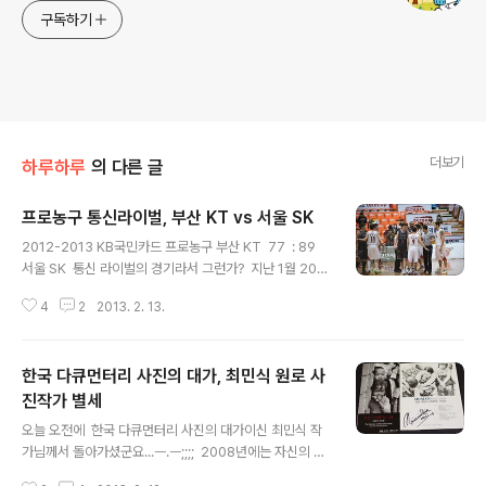
구독하기
더보기
하루하루
의 다른 글
프로농구 통신라이벌, 부산 KT vs 서울 SK
글 내용
2012-2013 KB국민카드 프로농구 부산 KT 77 : 89
서울 SK 통신 라이벌의 경기라서 그런가? 지난 1월 20일
사직에서 열린 부산 KT와의 경기에서 서울 SK는 경기 내
4
2
2013. 2. 13.
내 무기력함으로 88-63, 25점차로 대패의 기억때문인
지... 오늘 경기 중간중간 거친플레이로 다소 과열된 모습
을 보이기도... 경기도 별로 재미없었는데 신나게 싸움이나
한국 다큐먼터리 사진의 대가, 최민식 원로 사
벌이지...ㅋㅋㅋㅋ 요즘 몇몇 경기보니 부산 KT도 6강을
포기한 플레이로 일관하던데... 다음 시즌 신인지명권을 위
진작가 별세
글 내용
해 6강 플레이오프를 포기하는건가? 올 시즌을 7~10위
오늘 오전에 한국 다큐먼터리 사진의 대가이신 최민식 작
로 끝내면 가을에 열리는 신인 드래프트에서 23.5%의 확
가님께서 돌아가셨군요...ㅡ.ㅡ;;;; 2008년에는 자신의 사
률로 1순위 지명권을 뽑을 수 있다. 반면 3~6위 팀이 1순
진작품 원판 10만여장 등 13만여점의 자료를 국가기록원
위를 뽑을 확률은 1.5%에 불과......