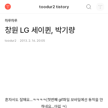
검색하기
toodur2 tistory
티스토리
하루하루
창원 LG 세이퀸, 박기량
toodur2
2013. 2. 16. 20:05
혼자서도 잘해요...ㅋㅋㅋㅋ(첫번째 gif파일 모바일에선 동작을 안
하네요...아쉽 ㅋ)