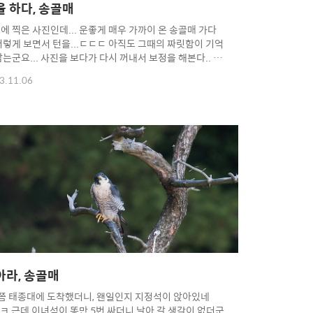
을 하다, 송골매
에 찍은 사진인데... 운좋게 매우 가까이 온 송골매 가다
저렇게 보면서 턴을...ㄷㄷㄷ 아직도 그때의 짜릿함이 기억
남는군요... 사진을 보다가 다시 꺼내서 보정을 해본다.. 언
 그분처럼 디테일하게 담을수 있을지...ㄷㄷㄷ ㅡ.ㅡ;;;;
3.11.06
 크롭바디가 나와서 1.4배 물리면 AF나 화각이 좀 더 자
울 수 있을텐데... 그렇다고 주종목도 아닌데 500mm를
도 없고... 일단 기다려 볼때까지 보고 아니면...
yright 2012. toodur2 All pictures cannot be
ied without permission. Copyright 2012. toodur2
 pictures cannot be copied without permission.
아라, 송골매
쯤 태종대에 도착했더니, 왠일인지 지정석이 앉아있네
..ㅋ 근데 이녀석이 똥만 5번 싸더니 날아 갈 생각이 없더군