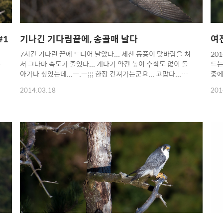
#1
기나긴 기다림끝에, 송골매 날다
여
7시간 기다린 끝에 드디어 날았다... 세찬 동풍이 맞바람을 쳐
20
송
서 그나마 속도가 줄었다... 게다가 약간 높이 수확도 없이 돌
드는
아가나 싶었는데...ㅡ.ㅡ;;; 한장 건져가는군요... 고맙다...송
중에
골매~~~ Copyright 2014. toodur2 All pictures cannot
자..
2014.03.18
201
풍
be copied without permission. Copyright 2014.
cop
알
toodur2 All pictures cannot be copied without
All
permission.