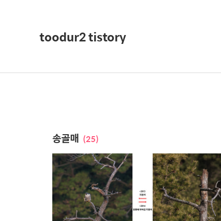
toodur2 tistory
송골매
(25)