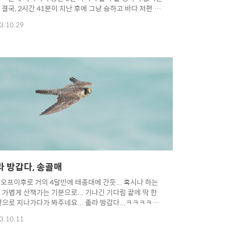
.. 결국, 2시간 41분이 지난 후에 그냥 슝하고 바다 저편 주
섬으로 날아가네요...ㅋㅋㅋㅋㅋㅋ 젠장 망할놈...ㅡ.
3.10.29
;; Copyright 2012. toodur2 All pictures cannot be
ied without permission. Copyright 2012. toodur2
 pictures cannot be copied without permission.
라 방갑다, 송골매
오프이후로 거의 4달만에 태종대에 간듯... 혹시나 하는
 가볍게 산책가는 기분으로... 기나긴 기다림 끝에 딱 한
옆으로 지나가다가 봐주네요... 졸라 방갑다...ㅋㅋㅋㅋㅋ
고 내려갈줄알았는데...눙물이...^^;;;; 시즌되면 다시 만
3.10.11
.. Copyright 2012. toodur2 All pictures cannot be