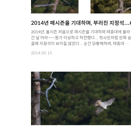
2014년 매시즌을 기대하며, 부러진 지정석...
2014년, 올시즌 처음으로 매시즌을 기대하며 태종대에 올라
간 날 어라~~~뭔가 이상하고 허전했다... 첫사진처럼 왼쪽 
골매 지정석이 보이질 않았다... 순간 당황해하며, 태종대 전
망대에서 사진을 찍는 사진사 할아버지께 여쭈어보니... 대략
2014.05.15
1달쯤에 강풍에 부러진 것 같다는 말을 들었다... 작년에 강
이 불때보니 나무가 흔들흔들하더니... 이 사실을 처음으로 
리니까 다들 아쉬워한다. 또한, 올시즌 어떻게 펼쳐질지 걱정
하시는 분도 계시고... 작년에 3일연속 올라가도 찍지 못했던
교미장면을 올핸 찍을수 있을지... 저곳이 교미 장소였는데...
ㅡ.ㅡ;;; 이날 매의 얼굴은 보질 못하고, 다음을 기약하며 발걸
음을 돌렸다... Copyright 2014. toodur2 All pictures
cannot ..