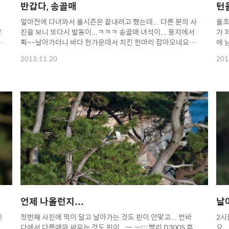
반갑다, 송골매
턴
얼마전에 다녀와서 올시즌은 끝내려고 했는데... 다른 분의 사
올초
맞
진을 보니 또다시 발동이...ㅋㅋㅋ 송골매 녀석이... 둥지에서
가 
가
휙~~날아가더니 바다 한가운데서 치킨 한마리 잡아오네요...
에 
ㄷㄷㄷㄷ 오늘은 오리털 바지까지 들고갔더니 따뜻하니 좋더
제쯤
2013.11.20
201
군요... 암튼 새도 끝이라고 맘먹고 내려왔는데...ㄷㄷㄷ
후속
Copyright 2012. toodur2 All pictures cannot be
유로
copied without permission. Copyright 2012. toodur2
살수
All pictures cannot be copied without permission.
Cop
cop
All
언제 나올런지...
날
엔
첫번째 사진에 먹이 달고 날아가는 것도 핀이 안맞고... 먼바
2시
다에서 다른매와 싸우는 것도 핀이...ㅡ.ㅡ;;; 빨리 D300S 후
요.