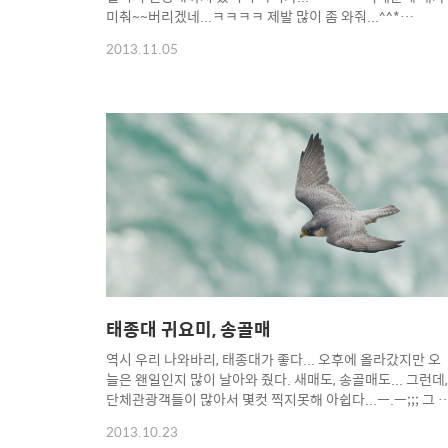
미춰~~버리겠네...ㅋㅋㅋㅋ 제발 많이 좀 와줘...^^*
Copyright 2012. toodur2 All pictures cannot be
2013.11.05
copied without permission. Copyright 2012. toodur2
All pictures cannot be copied without permission.
태종대 귀요미, 송골매
역시 우리 나와바리, 태종대가 좋다... 오후에 올라갔지만 오
늘은 왠일인지 많이 날아와 줬다. 새매도, 송골매도... 그런데,
단체관광객들이 많아서 몇컷 찍지못해 아쉽다...ㅡ.ㅡ;;; 그 
은 몇초라도 보는게 어디인가? 공칠때도 있는데...ㅋ
2013.10.23
Copyright 2012. toodur2 All pictures cannot be