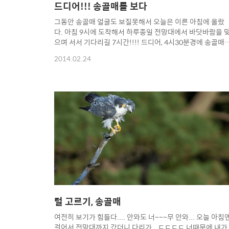
드디어!!! 송골매를 보다
그동안 송골매 얼굴도 보질못해서 오늘은 이른 아침에 올랐
다. 아침 9시에 도착해서 하루종일 전망대에서 바닷바람을 
으며 서서 기다리길 7시간!!!! 드디어, 4시30분경에 송골매
나타났다...ㄷㄷㄷㄷㄷㄷ 10여분 부러진 지정석에 앉아있다
2014.02.24
가 또다시 휙~ 날아 가버렸다... 짧은 만남이지만, 짜릿했다...
이쉐키 비싸게 굴긴...ㅡ.ㅡ;;;; Copyright 2014. toodur2
All pictures cannot be copied without permission.
Copyright 2014. toodur2 All pictures cannot be
copied without permission.
털 고르기, 송골매
여전히 보기가 힘들다.... 안와도 너~~~무 안와... 오늘 아침
걸어서 전망대까지 갔더니 다리가...ㄷㄷㄷㄷ 너때문에 내가