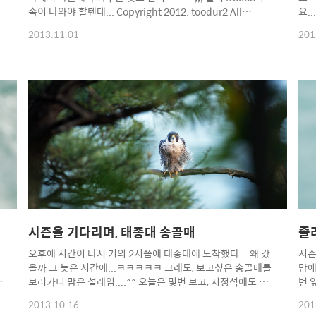
속이 나와야 할텐데... Copyright 2012. toodur2 All
요.
pictures cannot be copied without permission.
전자
2013.11.01
201
Copyright 2012. toodur2 All pictures cannot be
ㅡ;;
copied without permission.
cop
All
시즌을 기다리며, 태종대 송골매
졸
오후에 시간이 나서 거의 2시쯤에 태종대에 도착했다... 왜 갔
시즌
을까 그 늦은 시간에...ㅋㅋㅋㅋㅋ 그래도, 보고싶은 송골매를
맘에
짧
보러가니 맘은 설레임....^^ 오늘은 몇번 보고, 지정석에도 앉
번 
았다... 인터넷하다가 매 2마리랑...한마리는 솔개인지 다른
못보
2013.10.16
201
매인지... 2대1로 붙어서 먹이 때문인지 싸웠다...먹이는 떨어
나자.