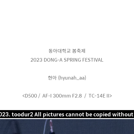
동아대학교 봄축제
2023 DONG-A SPRING FESTIVAL
현아 (hyunah_aa)
<D500 /
AF-I 300mm F2.8 / TC-14E II>
023. toodur2 All pictures cannot be copied without