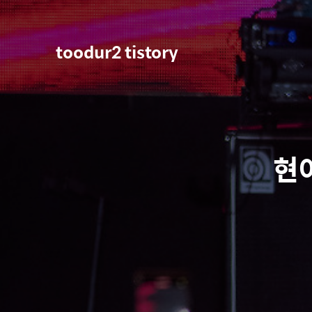
toodur2 tistory
현아