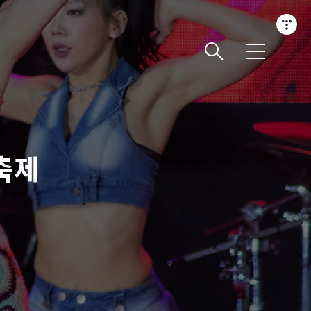
메
뉴
봄축제