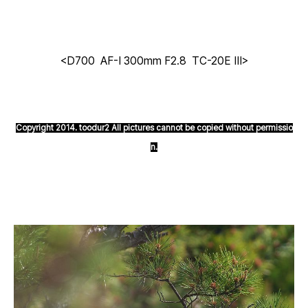
<D700 AF-I 300mm F2.8 TC-20E III>
Copyright 2014. toodur2 All pictures cannot be copied without permissio
n.