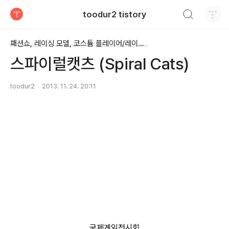
검색하기
toodur2 tistory
티스토리
패션쇼, 레이싱 모델, 코스튬 플레이어/레이싱모델(코스튬 플레이어 등..)
스파이럴캣츠 (Spiral Cats)
toodur2
2013. 11. 24. 20:11
국제게임전시회