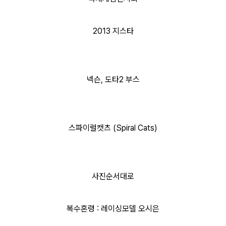
2013 지스타
넥슨, 도타2 부스
스파이럴캣츠 (Spiral Cats)
사진순서대로
복수혼령 : 레이싱모델 오시은