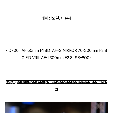
레이싱모델, 이은혜
<D700 AF 50mm F1.8D AF-S NIKKOR 70-200mm F2.8
G ED VRⅡ AF-I 300mm F2.8 SB-900
>
Copyright 2012. toodur2 All pictures cannot be copied without permissio
n.