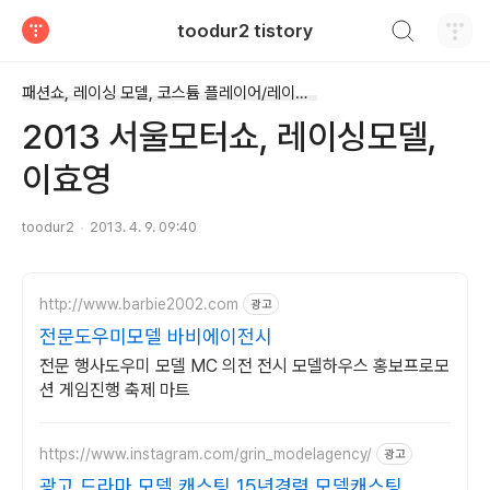
검색하기
toodur2 tistory
티스토리
패션쇼, 레이싱 모델, 코스튬 플레이어/레이싱모델(코스튬 플레이어 등..)
2013 서울모터쇼, 레이싱모델,
이효영
toodur2
2013. 4. 9. 09:40
http://www.barbie2002.com
광고
전문도우미모델 바비에이전시
전문 행사도우미 모델 MC 의전 전시 모델하우스 홍보프로모
션 게임진행 축제 마트
https://www.instagram.com/grin_modelagency/
광고
광고 드라마 모델 캐스팅 15년경력 모델캐스팅