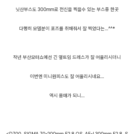
닛산부스도 300mm로 전신을 찍을수 있는 부스중 한곳
다행히 모델분이 포즈를 취해줘서 잘 찍었다는...^^*
작년 부산모터쇼에선 긴 옆트임 드레스가 잘 어울리시더니
이번엔 미니원피스도 잘 어울리시네요...
역시 몸매가 되니...
<D700 SIGMA 70-200mm F2.8 OS AF-I 300mm F2.8 S