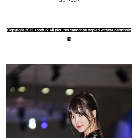
SB-900>
Copyright 2012. toodur2 All pictures cannot be copied without permissio
n.