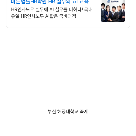
바른법률HR학원 HR 실무와 AI 교육까
지
HR인사노무 실무에 AI 실무를 더하다! 국내
유일 HR인사노무 AI활용 국비과정
부산 해양대학교 축제