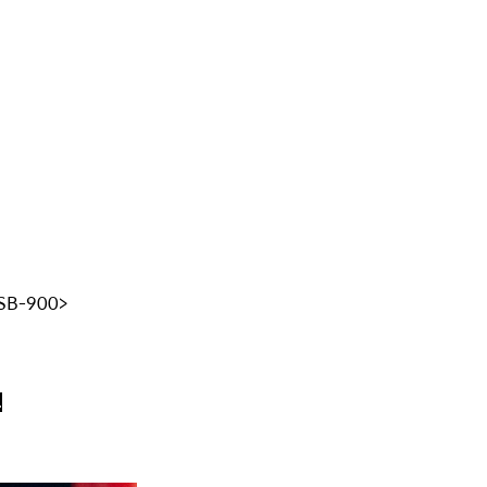
SB-900>
.