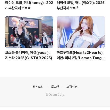
레이싱 모델, 허니(honey) : 202
레이싱 모델, 허니(이소헌): 2025
6 부산국제보트쇼
부산국제보트쇼
코스튬 플레이어, 야살(yasal) :
하츠투하츠(Hearts2Hearts),
지스타 2025(G-STAR 2025)
이안: 미니 2집 'Lemon Tang'
발매기념 부산 공개 사인회
의안내
티스토리
로그인
고객센터
© Daum Corp.