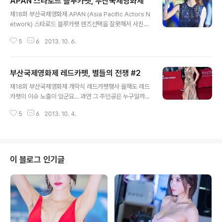
APAN 스타로드 블루카펫, 부산국제영화제
글 내용
제18회 부산국제영화제 APAN (Asia Pacific Actors N
etwork) 스타로드 블루카펫 렌즈선택을 잘못해서 사진이
엉망... 막판에 70-200 바꾸긴 했지만...ㅡ.ㅡ;;; Copyrig
5
6
2013. 10. 6.
ht 2012. toodur2 All pictures cannot be copied
without permission. Copyright 2012. toodur2 All
pictures cannot be copied without permission.
부산국제영화제 레드카펫, 별들의 전쟁 #2
글 내용
제18회 부산국제영화제 개막식 레드카펫행사 올해도 레드
카펫의 이슈 노출이 있군요... 과연 그 주인공은 누구일까
요? --------------------------------------------
5
6
2013. 10. 4.
부산국제영화제 레드카펫, 별들의 전쟁 #1 http://toodur
2.tistory.com/1008 ----------------------------
---------------- Copyright 2012. toodur2 All pic
tures cannot be copied without permission. Co
pyright 2012. toodur2 All pictures cannot be co
이 블로그 인기글
pied without permission.