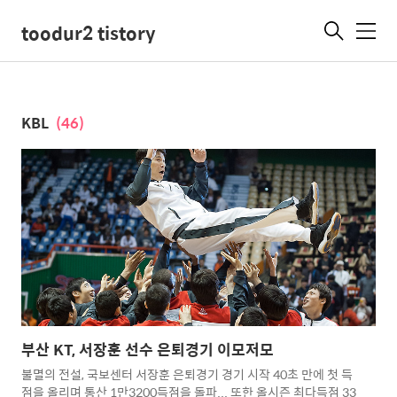
toodur2 tistory
메
뉴
KBL
(46)
부산 KT, 서장훈 선수 은퇴경기 이모저모
불멸의 전설, 국보센터 서장훈 은퇴경기 경기 시작 40초 만에 첫 득
점을 올리며 통산 1만3200득점을 돌파... 또한 올시즌 최다득점 33