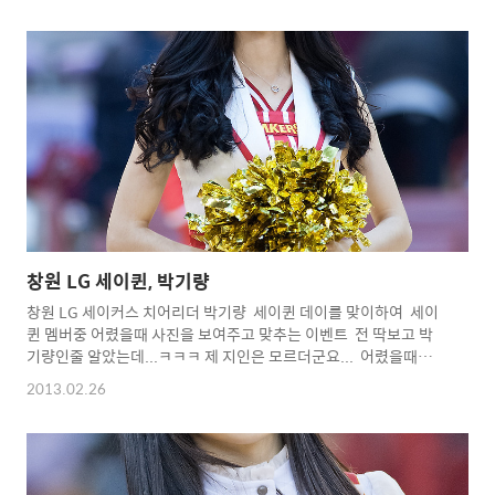
점... 이후 65-59로 앞섰던 LG는 연속 6실점하며 재역전... 창원 LG
는 3점슛 10개를 집중시키며 77-72로 승리 오늘도 너무 재미없는
경기 꼭 지는 경기를 하는 분위기 니가 가라~ 6강 플에이 오프...ㅋ
ㅋㅋㅋㅋㅋㅋㅋㅋㅋㅋ Copyright 2012. toodur2 All pictures
cannot be copied without permissi..
창원 LG 세이퀸, 박기량
창원 LG 세이커스 치어리더 박기량 세이퀸 데이를 맞이하여 세이
퀸 멤버중 어렸을때 사진을 보여주고 맞추는 이벤트 전 딱보고 박
기량인줄 알았는데...ㅋㅋㅋ 제 지인은 모르더군요... 어렸을때부터
귀요미...^^ 이번 시즌 마지막 주말경기가 3월달에 딱 한게임 남았
2013.02.26
군요... 그동안 수고많으셨어요... 박기량 화이팅 !!!
^^* Copyright 2012. toodur2 All pictures cannot be
copied without
permission. Copyright 2012.
toodur2 All pictures cannot be copied without