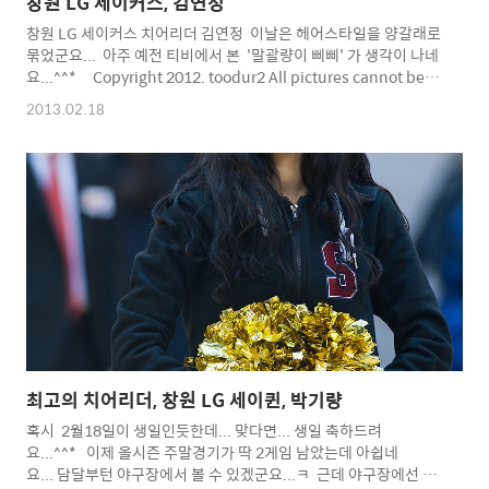
창원 LG 세이커스, 김연정
창원 LG 세이커스 치어리더 김연정 이날은 헤어스타일을 양갈래로
묶었군요... 아주 예전 티비에서 본 '말괄량이 삐삐' 가 생각이 나네
요...^^* Copyright 2012. toodur2 All pictures cannot be
copied without permission. Copyright 2012.
2013.02.18
toodur2 All pictures cannot be copied without
permission.
최고의 치어리더, 창원 LG 세이퀸, 박기량
혹시 2월18일이 생일인듯한데... 맞다면... 생일 축하드려
요...^^* 이제 올시즌 주말경기가 딱 2게임 남았는데 아쉽네
요... 담달부턴 야구장에서 볼 수 있겠군요...ㅋ 근데 야구장에선 아