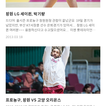
창원 LG 세이퀸, 박기량
드디어 올시즌 프로농구 창원원정 관람이 끝났군요 19일 경기가
남았지만, 부산 KT서장훈 선수 은퇴경기가 있어서... 창원 LG 세이
퀸 여러분~~~ 응원하신다고 수고많으셨어요... 이젠 롯데자이언
츠 롯데여신으로 볼 수 있겠군요... 몇번 갈지 모르겠지만... 야구장
2013.03.18
에선 야구경기 찍느라 얼굴을 볼 수 있을지 모르겠다는...ㅋ ㅡ.
ㅡ;;;; 2013 롯데 자이언츠를 위해 잘 부탁드려요
~~~^^ Copyright 2012. toodur2 All pictures cannot be
copied without
permission. Copyright 2012.
toodur2 All pictures cann..
프로농구, 창원 VS 고양 오리온스