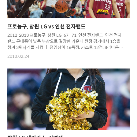
프로농구, 창원 LG vs 인천 전자랜드
2012-2013 프로농구 창원 LG 67 : 71 인천 전자랜드 인천 전자
랜드 문태종이 발목 부상으로 결장한 가운데 원정 경기에서 1승을
챙겨 3위자리를 지켰다. 정영삼이 16득점, 카스토 12점, 8리바운드
로 팀 승리에 견인... 반면 창원 LG는 기승호와 백인선의 연속 득점
2013.02.24
으로 종료 50초 전 67-69로 따라 붙었으나, LG의 마지막 공격에서
인천 전자랜드 이현민이 양우섭의 볼을 가로챈 뒤 김상규가 레이업
슛을 성공하며 승리의 마침표를.... 일괄변환했더니 사진 색감이
제각기 엉망이군요...ㅋㅋㅋㅋ Copyright 2012. toodur2 All
pictures cannot be copied without
permission. ..