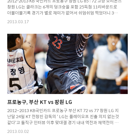
2012-2013 KB 국민카드 프로농구 창원 LG 85 : 72 고양 오리온스
창원 LG는 클라크는 6개의 덩크슛을 포함 25득점 11리바운드로
더블더블기록 경기가 별로 재미가 없어서 쉬엄쉬엄 찍었더니 3개를
놓쳤군요...ㅋ 여태껏 농구장와서찍은 사진중 최소 셔터수를 기록
2013.03.17
한듯...ㄷㄷㄷㄷ 요즘 농구가 영 재미가 없군요... 창원 원정도 오늘
마지막으로 끝... 19일 경기는 부산 KT 서장훈 선수 은퇴경기때문
에 패쓰... Copyright 2012. toodur2 All pictures cannot be
copied without permission. Copyright 2012. toodur2 All
pictures cannot be copied without permission.
프로농구, 부산 KT vs 창원 LG
2012~2013 KB국민카드 프로농구 부산 KT 72 vs 77 창원 LG 지
난달 24일 KT 전창진 감독의 ' LG는 플레이오프 진출 의지 없는것
같다'고 돌직구 인터뷰 이후 맞대결 경기 내내 역전과 재역전이 반
복... KT는 4쿼터 중반 제스퍼 존슨의 3점슛으로 60-59로 역전으
2013.03.02
나, 존슨이 드리블 하다가 정창영의 스틸에 이은 클라크에게 3득