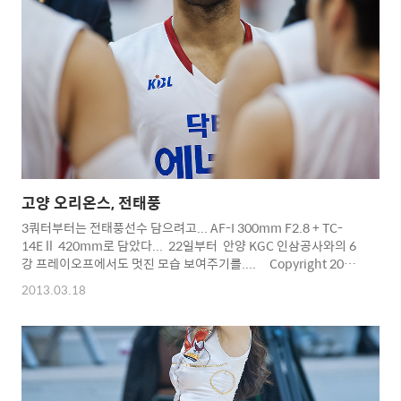
의 축하무대도.... 그동안 수고하셨습니다... 끝이 아닌 또다른 시작
을 위하여... 당신이 있어 행복했습니다... 당신은 영원한 대한민국
의 국보센터입니다... 서장훈~~~화이팅!!!!! 다른 사진은 정리해서
올릴께요...^^* Copyright 2012. toodur2 All p..
고양 오리온스, 전태풍
3쿼터부터는 전태풍선수 담으려고... AF-I 300mm F2.8 + TC-
14E ll 420mm로 담았다... 22일부터 안양 KGC 인삼공사와의 6
강 프레이오프에서도 멋진 모습 보여주기를.... Copyright 2012.
toodur2 All pictures cannot be copied without
2013.03.18
permission. Copyright 2012. toodur2 All pictures
cannot be copied without permission.