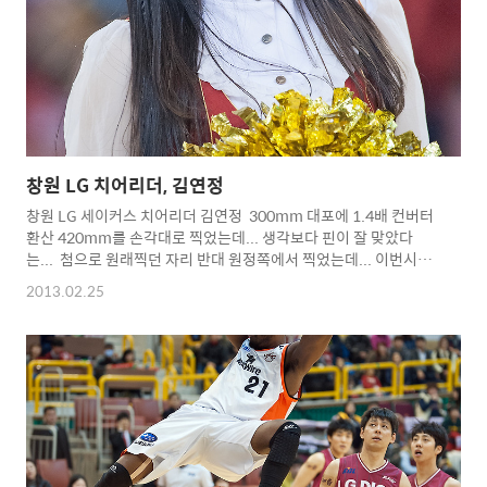
permission.
창원 LG 치어리더, 김연정
창원 LG 세이커스 치어리더 김연정 300mm 대포에 1.4배 컨버터
환산 420mm를 손각대로 찍었는데... 생각보다 핀이 잘 맞았다
는... 첨으로 원래찍던 자리 반대 원정쪽에서 찍었는데... 이번시즌
주말 마지막 경기도 이쪽에서 찍어야... Copyright 2012.
2013.02.25
toodur2 All pictures cannot be copied without
permission. Copyright 2012. toodur2
All pictures cannot be copied without permission.