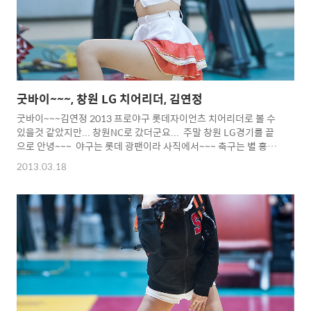
굿바이~~~, 창원 LG 치어리더, 김연정
굿바이~~~김연정 2013 프로야구 롯데자이언츠 치어리더로 볼 수
있을것 같았지만... 창원NC로 갔더군요... 주말 창원 LG경기를 끝
으로 안녕~~~ 야구는 롯데 광팬이라 사직에서~~~ 축구는 별 흥미
가 없고... 아마도 내년 창원 LG 농구단 치어리더로 있으면 그때에
2013.03.18
볼 수 있겠군요.... 이번 시즌 농구장에서 응원하시느라 수고 많으
셨어요... 농구, 야구, 축구...전부 창원 연고지네요...ㄷㄷㄷㄷ 창원
에서 멋진 응원해주세요... 참...롯데랑 할때는 살짝만...ㅋㅋㅋ
ㅋ Copyright 2012. toodur2 All pictures cannot be copied
without permission. Copyright 2012. toodur2 All
pic..