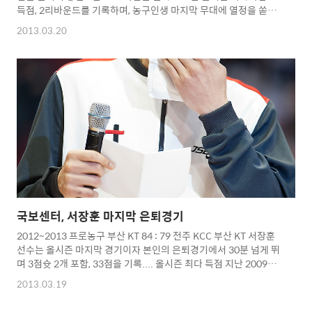
득점, 2리바운드를 기록하며, 농구인생 마지막 무대에 열정을 쏟아
부었다. 이날 '월드스타' 싸이(시투 포함), 스피드스케이팅 이규혁
2013.03.20
선수가 경기관람과 은퇴식까지 자리를 지켰으며, 가수 솔비가 은퇴
무대에 서장훈의 신청곡 '히어로'를 불렀다. 은퇴식에서 끝내 울음
을 참지못한 국보센터 서장훈 보는 팬들의 눈시울도 붉게 만들었다.
이제 끝이 아닌 또다른 도전으로 제2의 멋진 무대를 보여줬으면...
그동안 정말 수고하셨습니다... 감사합니다...^^* Copyright
2012. toodur2 All pictures cannot be copied without
permissi..
국보센터, 서장훈 마지막 은퇴경기
2012~2013 프로농구 부산 KT 84 : 79 전주 KCC 부산 KT 서장훈
선수는 올시즌 마지막 경기이자 본인의 은퇴경기에서 30분 넘게 뛰
며 3점슛 2개 포함, 33점을 기록.... 올시즌 최다 득점 지난 2009년
12월 13일 대구 오리온스전 이후 1192일만에 30득점 이상을 올리
2013.03.19
며 유종의 미를 거뒀다... 마지막 득점장면을 놓치지않을까 걱정했
는데... 자유투라 다행이었다... '월드스타' 싸이의 시투와 가수 솔비