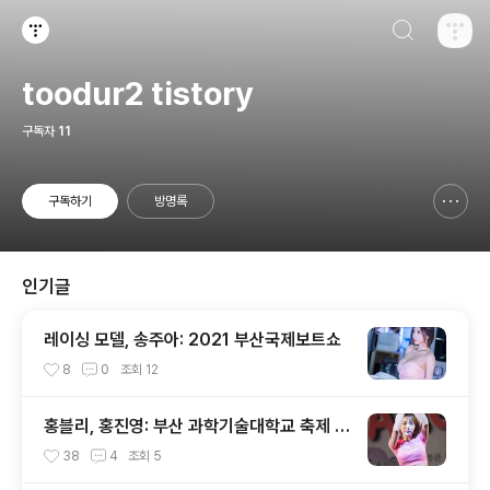
검색하기
티스토리
toodur2 tistory
구독자
11
구독하기
방명록
신고하기 레이어
열기
인기글
레이싱 모델, 송주아: 2021 부산국제보트쇼
8
0
조회
12
홍블리, 홍진영: 부산 과학기술대학교 축제 #
1
38
4
조회
5