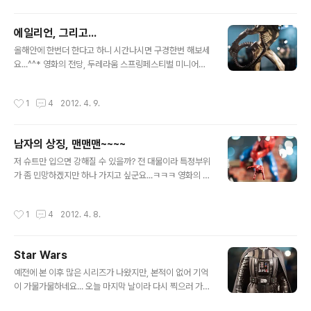
(목) ■ 개 막 식 : 2012. 5. 25(금)
에일리언, 그리고...
글 내용
올해안에 한번더 한다고 하니 시간나시면 구경한번 해보세
요...^^* 영화의 전당, 두레라움 스프링페스티벌 미니어처
특별전시회
작성시간
1
4
2012. 4. 9.
남자의 상징, 맨맨맨~~~~
글 내용
저 슈트만 입으면 강해질 수 있을까? 전 대물이라 특정부위
가 좀 민망하겠지만 하나 가지고 싶군요...ㅋㅋㅋ 영화의 전
당, 두레라움 스프링페스티벌 미니어처 특별전시회
작성시간
1
4
2012. 4. 8.
Star Wars
글 내용
예전에 본 이후 많은 시리즈가 나왔지만, 본적이 없어 기억
이 가물가물하네요... 오늘 마지막 날이라 다시 찍으러 가려
다가 몸 상태가 별로라... 다음 기회에... 관계자말이 조만간