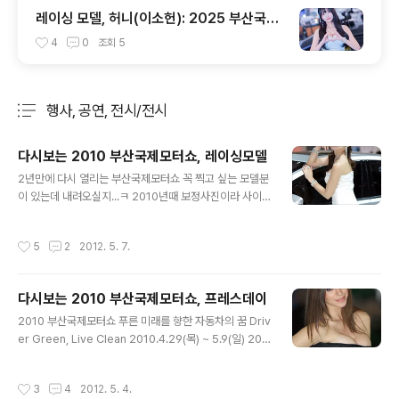
레이싱 모델, 허니(이소헌): 2025 부산국제
보트쇼
4
0
조회
5
행사, 공연, 전시/전시
분류 전체보기
주요 글 목록
다시보는 2010 부산국제모터쇼, 레이싱모델
글 내용
2년만에 다시 열리는 부산국제모터쇼 꼭 찍고 싶는 모델분
이 있는데 내려오실지...ㅋ 2010년때 보정사진이라 사이
즈가 적네요...^^ ■ 기간 : 2012.5.24(목)~6.3(일) ■ 프
레스 행사 : 2012. 5. 24(목) ■ 개 막 식 : 2012. 5. 25
작성시간
5
2
2012. 5. 7.
(금)
다시보는 2010 부산국제모터쇼, 프레스데이
글 내용
2010 부산국제모터쇼 푸른 미래를 향한 자동차의 꿈 Driv
er Green, Live Clean 2010.4.29(목) ~ 5.9(일) 201
2 부산국제모터쇼 바다를 품은 녹색자동차의 항해 The v
oyage of the green car across the ocean ■ 기간
작성시간
3
4
2012. 5. 4.
: 2012. 5.24(목)~6.3(일) ■ 프레스 행사 : 2012. 5. 24