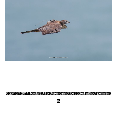
Copyright 2014. toodur2 All pictures cannot be copied without permissio
n.