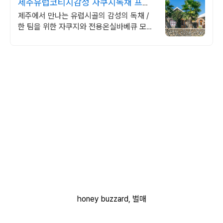
제주유럽코티지감성 자쿠지독채 프라
이빗 제주여행, 유럽감성
제주에서 만나는 유럽시골의 감성의 독채 /
한 팀을 위한 자쿠지와 전용온실바베큐 모두
다른 다양한 유럽 감성의 제주독채에서 즐기
는 프라이빗 자쿠지와 전용온실바베큐
honey buzzard, 벌매