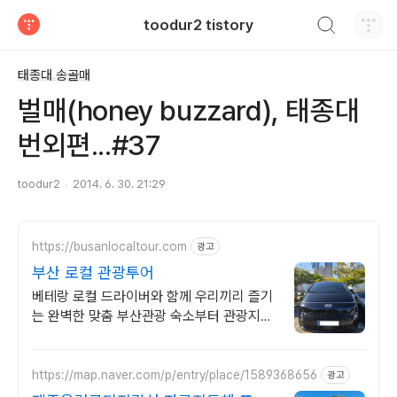
검색하기
toodur2 tistory
티스토리
태종대 송골매
벌매(honey buzzard), 태종대
번외편...#37
toodur2
2014. 6. 30. 21:29
https://busanlocaltour.com
광고
부산 로컬 관광투어
베테랑 로컬 드라이버와 함께 우리끼리 즐기
는 완벽한 맞춤 부산관광 숙소부터 관광지까
지 모두 기사님 동행 운전 및 다시 숙소로 모
셔드립니다.
https://map.naver.com/p/entry/place/1589368656
광고