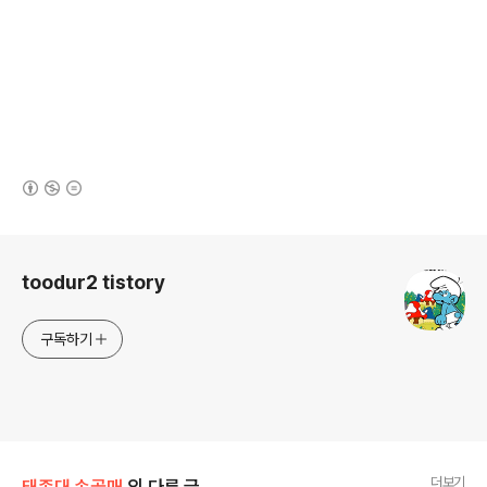
(새창열림)
로그 정보
toodur2 tistory
구독하기
더보기
태종대 송골매
의 다른 글