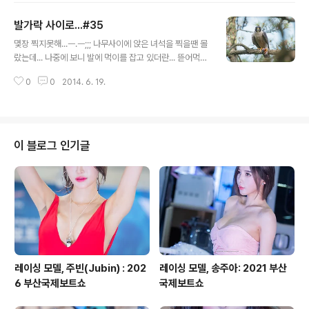
렌즈들고 매찍고 있으니깐... 멀리서 매가 보더니 다가와서
발가락 사이로...#35
는... '니가 유병언이냐?' 하면서 고개를 꺄우뚱하더군요...^
글 내용
^;;;; 덕분에 가까운 거리를 주더란...ㅎㅎㅎㅎㅎㅎㅎㅎㅎ 담
몇장 찍지못해...ㅡ.ㅡ;;; 나무사이에 앉은 녀석을 찍을땐 몰
엔 머리까지 하얗게 염색하고 찍을까? 그럼 더 가까이 올
랐는데... 나중에 보니 발에 먹이를 잡고 있더란... 뜯어먹고
까? ㅋㅋㅋ 그건 그렇고 빨리 잡혀야 할텐데... Copyright
있었음 그림이 좋았을텐데... Copyright 2014. toodur
2014. toodur2 All pictures cannot be copied wit
0
0
2014. 6. 19.
2 All pictures cannot be copied without permiss
hout permis..
ion. Copyright 2014. toodur2 All pictures cannot
be copied without permission.
이 블로그 인기글
레이싱 모델, 주빈(Jubin) : 202
레이싱 모델, 송주아: 2021 부산
6 부산국제보트쇼
국제보트쇼