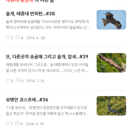
솔개, 태종대 번외편...#38
글 내용
솔개 절벽아래 송골매를 기다리다보면 생각지도 못하게 위
쪽이나 뒤쪽에서 날아온다. 아주 가까이까지 왔을때도 인
지를 못한경우도...ㅋㅋㅋ 이곳 태종대를 비롯해 2곳에서
2
6
2014. 6. 30.
더 담아보았는데... 태종대표 솔개가 가장 못난듯하다...ㅋ
ㅋㅋ Copyright 2014. toodur2 All pictures cannot
be copied without permission. Copyright 2014.
또, 다른곳의 송골매 그리고 솔개, 칼새...#39
toodur2 All pictures cannot be copied without p
글 내용
ermission.
태종대를 벗어나서 그곳으로... 늘 태종대에서 담던 녀석들
을 다른 곳에서 담으니까 참 색다르다... 그리고, 느낀 딱 한
가지... 태종대에서 찍는게 얼마나 행복한지 온몸으로 체험
4
0
2014. 7. 10.
한 하루 I LOVE 태종대 내년에 또 찍을지 모르지만... 볼 수
있을때 최대한 많이 찍고 즐겨야... 이번 포스팅을 끝으로
올해 찍은 사진은 대부분(?) 포스팅한 듯 하다... 올해 많은
유병언 코스프레...#36
도움을 주신 태종대 신선분들께 감사의 인사를 드립니다...
글 내용
꾸벅...^^* Copyright 2014. toodur2 All pictures c
TV를 보는데... '유병언이 망원렌즈를 삼각대없이 손으로
annot be copied without permission. Copyright
들고 찍는다' '무거운 렌즈를 어떻게 들고 찍느냐 폼잰다'
2014. toodur2 All pictures cannot be copied wit
라는 인터뷰 내용이 있더군요...ㅋㅋㅋㅋ 젠장... '유병언'때
hout permission.
1
0
2014. 6. 19.
문에 들고 찍는 사람들 다 폼재는 사람으로 보일듯...ㄷㄷㄷ
태종대에선 다 들고찍는데..... 다음날 유병언 코스프레로