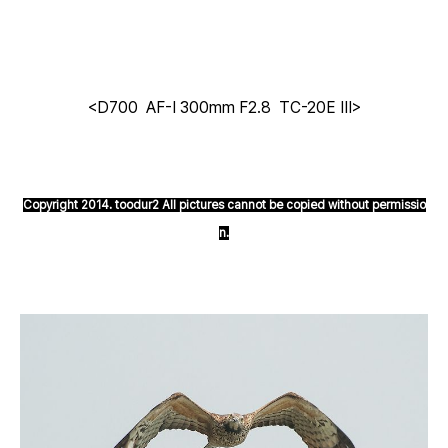
<D700 AF-I 300mm F2.8 TC-20E III>
Copyright 2014. toodur2 All pictures cannot be copied without permissio
n.